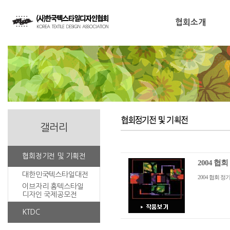
협회소개
갤러리
협회정기전 및 기획전
2004 협
대한민국텍스타일대전
2004 협회 정
이브자리 홈텍스타일
디자인 국제공모전
KTDC